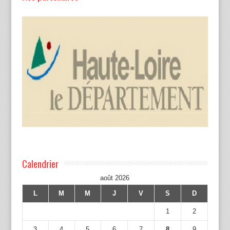
Calendrier
août 2026
L
M
M
J
V
S
D
1
2
3
4
5
6
7
8
9