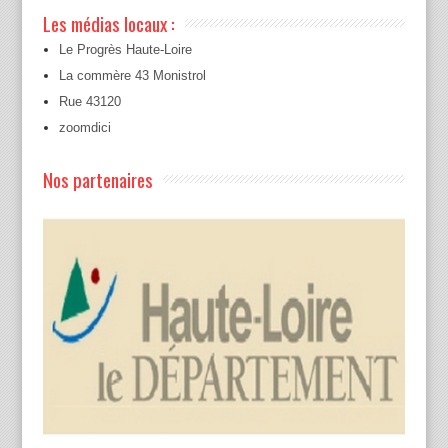
Les médias locaux :
Le Progrès Haute-Loire
La commère 43 Monistrol
Rue 43120
zoomdici
Nos partenaires