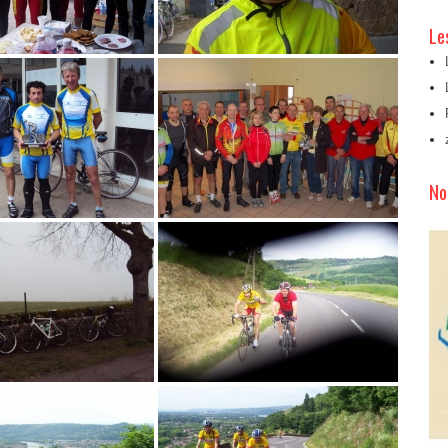
Le
No