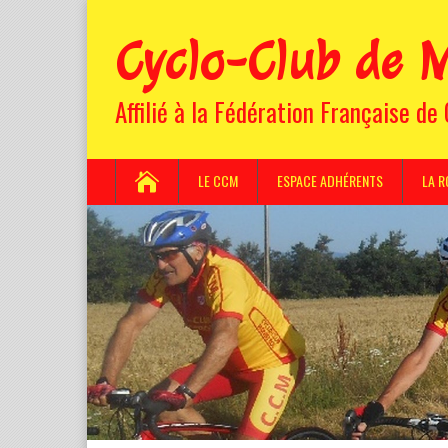
Cyclo-Club de M
Affilié à la Fédération Française de
LE CCM
ESPACE ADHÉRENTS
LA R