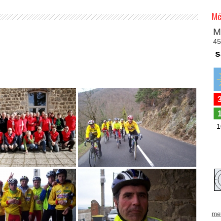
Mé
DEPUI
2012
»
2013
me