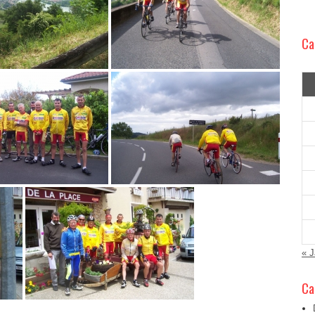
Ca
« 
Ca