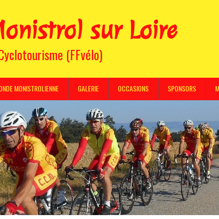
onistrol sur Loire
 Cyclotourisme (FFvélo)
ONDE MONISTROLIENNE
GALERIE
OCCASIONS
SPONSORS
M