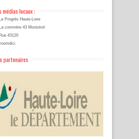
s médias locaux :
Le Progrès Haute-Loire
La commère 43 Monistrol
Rue 43120
zoomdici
s partenaires