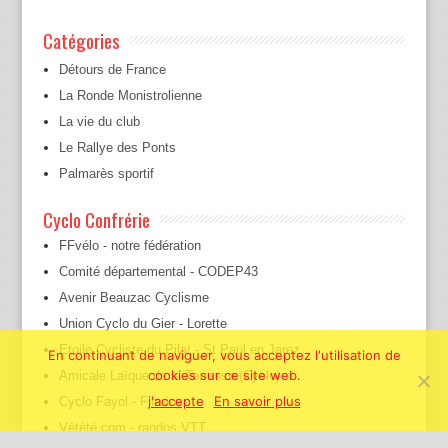
Catégories
Détours de France
La Ronde Monistrolienne
La vie du club
Le Rallye des Ponts
Palmarès sportif
Cyclo Confrérie
FFvélo - notre fédération
Comité départemental - CODEP43
Avenir Beauzac Cyclisme
Union Cyclo du Gier - Lorette
Etoile Cycliste du Pilat - St Paul en Jarez
En continuant de naviguer, vous acceptez l'utilisation de
cookies sur ce site web.
Amicale Laïque de la Terrasse (Cyclo)
j'accepte
En savoir plus
Cyclo Fayol - Firminy
Vétété.com - randos VTT