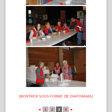
[MONTRER SOUS FORME DE DIAPORAMA]
◄
1
2
3
4
►