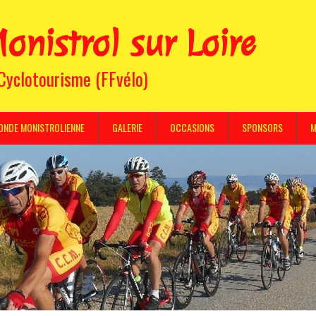
onistrol sur Loire
 Cyclotourisme (FFvélo)
ONDE MONISTROLIENNE
GALERIE
OCCASIONS
SPONSORS
M