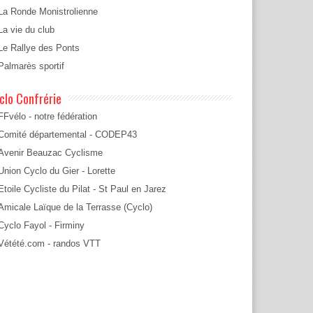
La Ronde Monistrolienne
La vie du club
Le Rallye des Ponts
Palmarès sportif
clo Confrérie
FFvélo - notre fédération
Comité départemental - CODEP43
Avenir Beauzac Cyclisme
Union Cyclo du Gier - Lorette
Etoile Cycliste du Pilat - St Paul en Jarez
Amicale Laïque de la Terrasse (Cyclo)
Cyclo Fayol - Firminy
Vétété.com - randos VTT