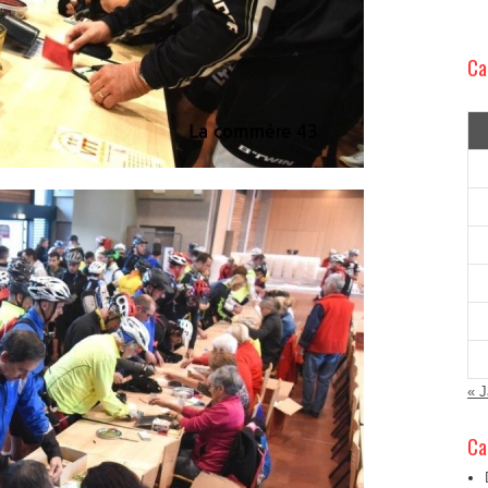
Ca
« 
Ca