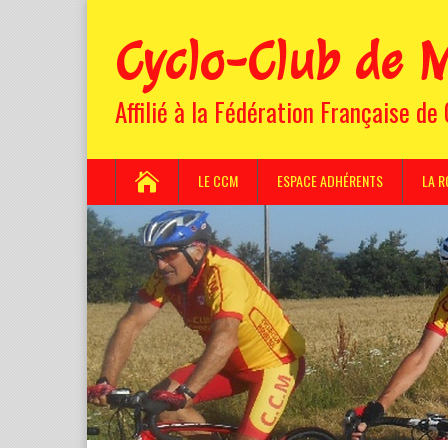
Cyclo-Club de M
Affilié à la Fédération Française de
LE CCM
ESPACE ADHÉRENTS
LA R