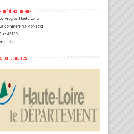
s médias locaux :
Le Progrès Haute-Loire
La commère 43 Monistrol
Rue 43120
zoomdici
s partenaires