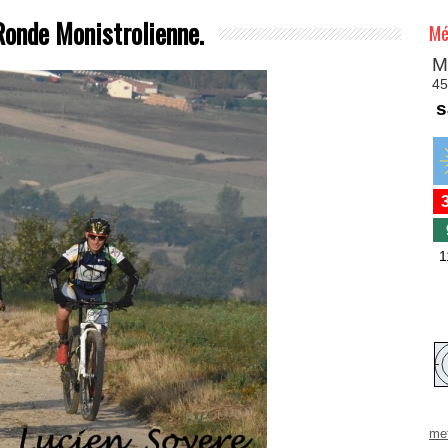
onde Monistrolienne.
Mé
me