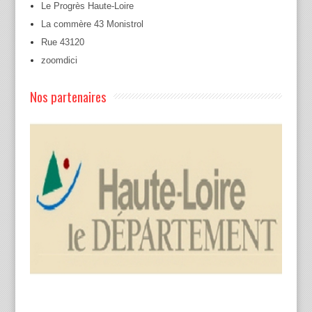
Le Progrès Haute-Loire
La commère 43 Monistrol
Rue 43120
zoomdici
Nos partenaires